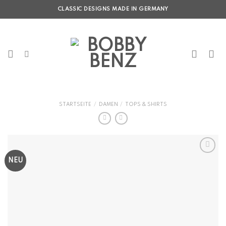
Skip
CLASSIC DESIGNS MADE IN GERMANY
to
content
STARTSEITE
/
DAMEN
/
TOPS & SHIRTS
NEU