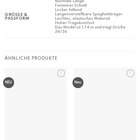
Normale Länge
Femininer Schnitt
Locker fallend
Längenverstellbare Spaghettiträger
GRÖSSE & P
ASSFORM
Leichtes, elastisches Material
Hoher Tragekomfort
Das Model ist 1,74 m und trägt Größe
34/36
ÄHNLICHE PRODUKTE
NEU
Neu