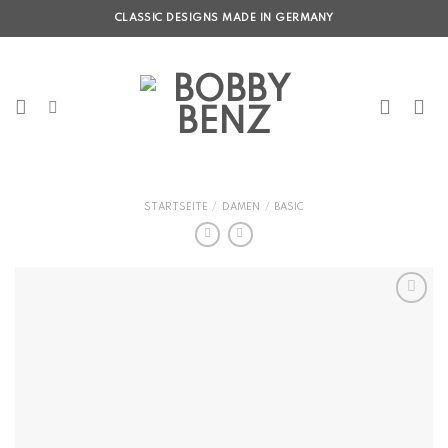
Skip
CLASSIC DESIGNS MADE IN GERMANY
to
content
STARTSEITE
/
DAMEN
/
BASIC