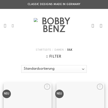
Skip
CLASSIC DESIGNS MADE IN GERMANY
to
content
STARTSEITE
/
DAMEN
/
SILK
FILTER
NEU
NEU