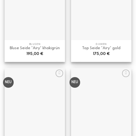
BLUSEN
DAMEN
Bluse Seide “Airy” khakigrün
Top Seide “Airy” gold
195,00
€
175,00
€
NEU
NEU