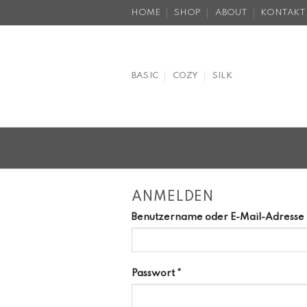
Skip
HOME
SHOP
ABOUT
KONTAKT
to
content
BASIC
COZY
SILK
ANMELDEN
Benutzername oder E-Mail-Adresse
Passwort
*