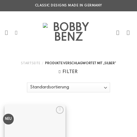
Skip
CLASSIC DESIGNS MADE IN GERMANY
to
content
STARTSEITE
/
PRODUKTE VERSCHLAGWORTET MIT „SILBER“
FILTER
NEU