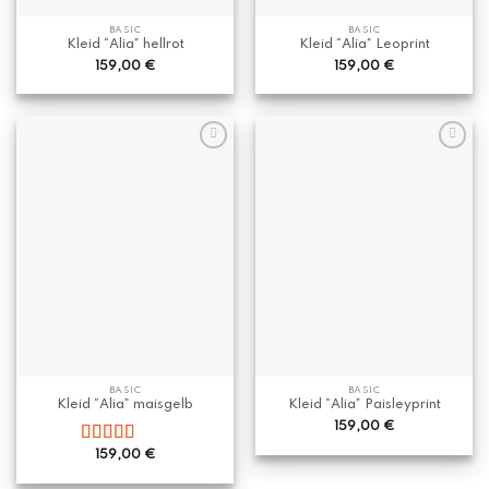
BASIC
BASIC
Kleid “Alia” hellrot
Kleid “Alia” Leoprint
159,00
€
159,00
€
BASIC
BASIC
Kleid “Alia” maisgelb
Kleid “Alia” Paisleyprint
159,00
€
Bewertet
159,00
€
mit
5.00
von