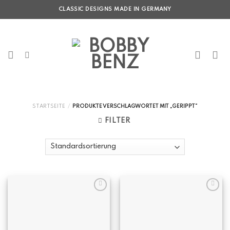
Skip
CLASSIC DESIGNS MADE IN GERMANY
to
content
STARTSEITE
/
PRODUKTE VERSCHLAGWORTET MIT „GERIPPT“
FILTER