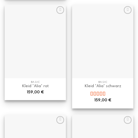
5
BASIC
BASIC
Kleid “Alia” rot
Kleid “Alia” schwarz
159,00
€
Bewertet
159,00
€
mit
5.00
von
5